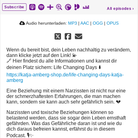
Subscribe
All episodes
›
Audio herunterladen:
MP3
|
AAC
|
OGG
|
OPUS
Wenn du bereit bist, dein Leben nachhaltig zu verändern,
dann klicke jetzt auf den Link! 💫
🔗 Hier findest du alle Informationen und kannst dir
deinen Platz sichern: Life Changing Days ⬇️
https://katja-amberg-shop.de/life-changing-days-katja-
amberg
Eine Beziehung mit einem Narzissten ist nicht nur eine
der schmerzhaftesten Erfahrungen, die man machen
kann, sondern sie kann auch sehr gefährlich sein. 💔
Narzissten und toxische Beziehungen können so
belastend werden, dass sie sogar dein Leben ernsthaft
gefährden. Was das Gefährliche daran ist und wie du
dich daraus befreien kannst, erfährst du in diesem
Podcast. 🎙️✨