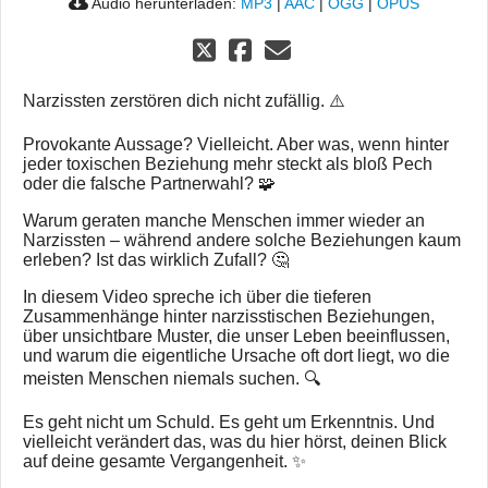
Audio herunterladen:
MP3
|
AAC
|
OGG
|
OPUS
Narzissten zerstören dich nicht zufällig. ⚠️
Provokante Aussage? Vielleicht. Aber was, wenn hinter
jeder toxischen Beziehung mehr steckt als bloß Pech
oder die falsche Partnerwahl? 🧩
Warum geraten manche Menschen immer wieder an
Narzissten – während andere solche Beziehungen kaum
erleben? Ist das wirklich Zufall? 🤔
In diesem Video spreche ich über die tieferen
Zusammenhänge hinter narzisstischen Beziehungen,
über unsichtbare Muster, die unser Leben beeinflussen,
und warum die eigentliche Ursache oft dort liegt, wo die
meisten Menschen niemals suchen. 🔍
Es geht nicht um Schuld. Es geht um Erkenntnis. Und
vielleicht verändert das, was du hier hörst, deinen Blick
auf deine gesamte Vergangenheit. ✨