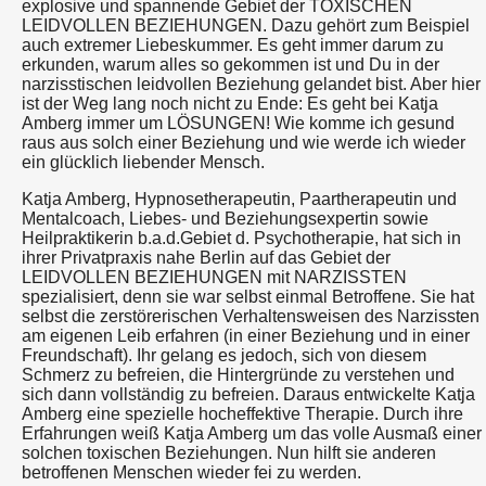
explosive und spannende Gebiet der TOXISCHEN
LEIDVOLLEN BEZIEHUNGEN. Dazu gehört zum Beispiel
auch extremer Liebeskummer. Es geht immer darum zu
erkunden, warum alles so gekommen ist und Du in der
narzisstischen leidvollen Beziehung gelandet bist. Aber hier
ist der Weg lang noch nicht zu Ende: Es geht bei Katja
Amberg immer um LÖSUNGEN! Wie komme ich gesund
raus aus solch einer Beziehung und wie werde ich wieder
ein glücklich liebender Mensch.
Katja Amberg, Hypnosetherapeutin, Paartherapeutin und
Mentalcoach, Liebes- und Beziehungsexpertin sowie
Heilpraktikerin b.a.d.Gebiet d. Psychotherapie, hat sich in
ihrer Privatpraxis nahe Berlin auf das Gebiet der
LEIDVOLLEN BEZIEHUNGEN mit NARZISSTEN
spezialisiert, denn sie war selbst einmal Betroffene. Sie hat
selbst die zerstörerischen Verhaltensweisen des Narzissten
am eigenen Leib erfahren (in einer Beziehung und in einer
Freundschaft). Ihr gelang es jedoch, sich von diesem
Schmerz zu befreien, die Hintergründe zu verstehen und
sich dann vollständig zu befreien. Daraus entwickelte Katja
Amberg eine spezielle hocheffektive Therapie. Durch ihre
Erfahrungen weiß Katja Amberg um das volle Ausmaß einer
solchen toxischen Beziehungen. Nun hilft sie anderen
betroffenen Menschen wieder fei zu werden.