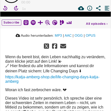
00:00
Subscribe
All episodes
›
Audio herunterladen:
MP3
|
AAC
|
OGG
|
OPUS
Wenn du bereit bist, dein Leben nachhaltig zu verändern,
dann klicke jetzt auf den Link! 💫
🔗 Hier findest du alle Informationen und kannst dir
deinen Platz sichern: Life Changing Days ⬇️
https://katja-amberg-shop.de/life-changing-days-katja-
amberg
Woran ich fast zerbrochen wäre. 💔
Dieses Video ist sehr persönlich. Ich spreche über eine
der schwersten Zeiten in meinem Leben – nicht, um
Mitleid zu bekommen, sondern um dir zu zeigen, wie ich