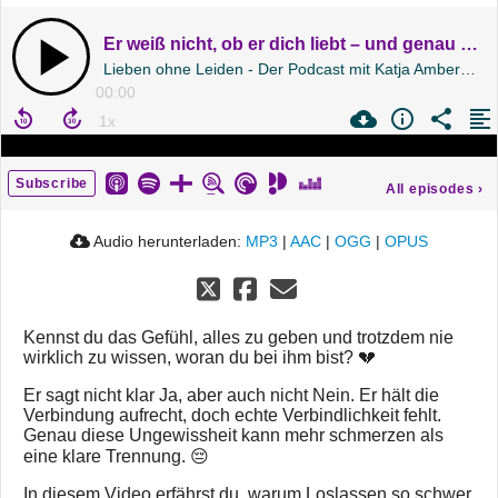
Er weiß nicht, ob er dich liebt – und genau das zerstört dich
Lieben ohne Leiden - Der Podcast mit Katja Amberg | Folge 240
00:00
Subscribe
All episodes
›
Audio herunterladen:
MP3
|
AAC
|
OGG
|
OPUS
Kennst du das Gefühl, alles zu geben und trotzdem nie
wirklich zu wissen, woran du bei ihm bist? 💔
Er sagt nicht klar Ja, aber auch nicht Nein. Er hält die
Verbindung aufrecht, doch echte Verbindlichkeit fehlt.
Genau diese Ungewissheit kann mehr schmerzen als
eine klare Trennung. 😔
In diesem Video erfährst du, warum Loslassen so schwer