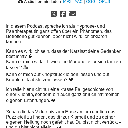
Audio herunterladen:
MP3
|
AAC
|
OGG
|
OPUS
In diesem Podcast spreche ich als Hypnose- und
Paartherapeutin ganz offen über ein Phänomen, das
Betroffene gut kennen, aber nicht wirklich erklären
können:
Kann es wirklich sein, dass der Narzisst deine Gedanken
bestimmt? 🧠
Kann er mich wirklich wie eine Marionette für sich tanzen
lassen? 🎭
Kann er mich auf Knopfdruck leiden lassen und auf
Knopfdruck abstürzen lassen? 💔
Ich teile hier nicht nur eine krasse Fallgeschichte von
einer Klientin, sondern bin auch ganz ehrlich mit meinen
eigenen Erfahrungen. ❤️
Schau dir das Video bis zum Ende an, um endlich das
Puzzleteil zu finden, das dir zur Klarheit und zu deiner
eigenen Heilung noch gefehlt hat. Du bist nicht verrückt –
und du bist nicht allein. 🤝💫